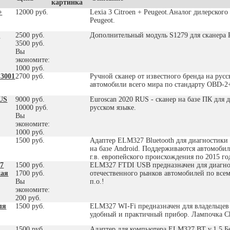
картинка
+
12000 руб.
Lexia 3 Citroen + Peugeot.Аналог дилерског
Peugeot.
S
2500 руб.
Дополнительный модуль S1279 для сканера Pe
3500 руб.
Вы
экономите:
1000 руб.
 3001
2700 руб.
Ручной сканер от известного бренда на рус
автомобили всего мира по стандарту OBD-
US
9000 руб.
Euroscan 2020 RUS - сканер на базе ПК для
10000 руб.
русском языке.
Вы
экономите:
1000 руб.
1500 руб.
Адаптер ELM327 Bluetooth для диагностик
на базе Android. Поддерживаются автомобили
г.в. европейского происхождения по 2015 го
7
1500 руб.
ELM327 FTDI USB предназначен для диагнос
кая
1700 руб.
отечественного рынков автомобилей по все
Вы
п.о.!
экономите:
200 руб.
ля
1500 руб.
ELM327 WI-Fi предназначен для владельцев 
удобный и практичный прибор. Лампочка Che
1500 руб.
Адаптер для компьютера ELM327 BT v.1.5 Бе