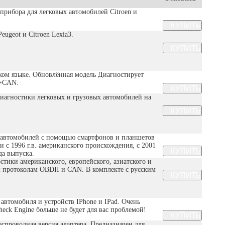
о прибора для легковых автомобилей Citroen и
ugeot и Citroen Lexia3.
ском языке. Обновлённая модель Диагностирует
2+CAN.
 диагностики легковых и грузовых автомобилей на
и автомобилей с помощью смартфонов и планшетов
 с 1996 г.в. американского происхождения, с 2001
да выпуска.
тики американского, европейского, азиатского и
м протоколам OBDII и CAN. В комплекте с русским
автомобиля и устройств IPhone и IPad. Очень
ck Engine больше не будет для вас проблемой!
спроводная версия адаптера. Предназначен для