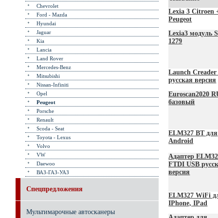
Chevrolet
Lexia 3 Citroen 
Ford - Mazda
Peugeot
Hyundai
Jaguar
Lexia3 модуль 
1279
Kia
Lancia
Land Rover
Mercedes-Benz
Launch Creader
Mitsubishi
русская версия
Nissan-Infiniti
Opel
Euroscan2020 R
базовый
Peugeot
Porsche
Renault
Scoda - Seat
ELM327 BT для
Toyota - Lexus
Android
Volvo
VW
Адаптер ELM32
Daewoo
FTDI USB русс
версия
ВАЗ-ГАЗ-УАЗ
Спецпредложения
ELM327 WiFi д
IPhone, IPad
Мультимарочные автосканеры
Адаптер для