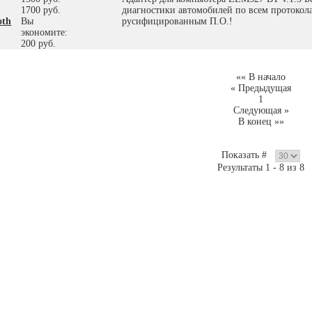
1700 руб.
диагностики автомобилей по всем протокол
oth
Вы
русифицированным П.О.!
экономите:
200 руб.
«« В начало
« Предыдущая
1
Следующая »
В конец »»
Показать #
Результаты 1 - 8 из 8