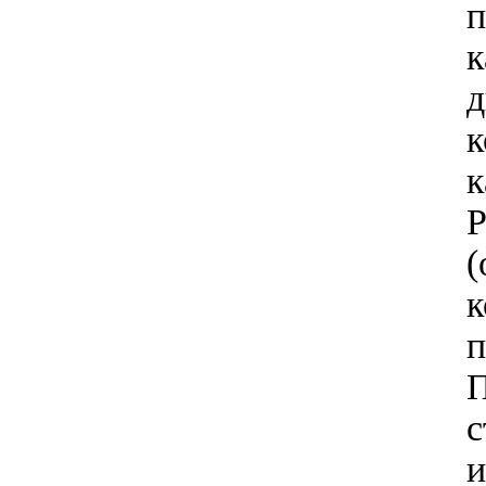
п
к
д
к
к
P
(
к
п
П
с
и