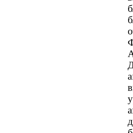
б
б
о
Ф
А
Д
а
в
у
а
д
б