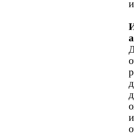
и
а
Д
о
р
д
д
о
и
о