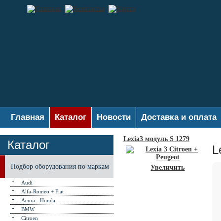
Главная
Каталог
Новости
Доставка и оплата
Lexia3 модуль S 1279
Каталог
L
Подбор оборудования по маркам
Увеличить
Audi
Alfa-Romeo + Fiat
Acura - Honda
BMW
Citroen