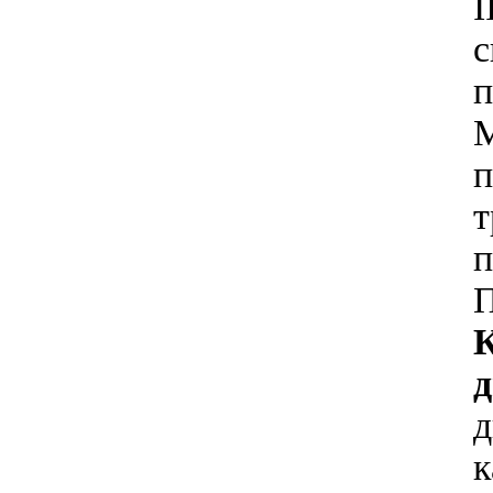
I
с
п
M
п
т
п
К
д
д
к