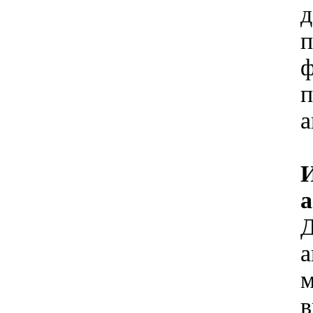
д
п
ф
п
а
а
Д
а
м
в