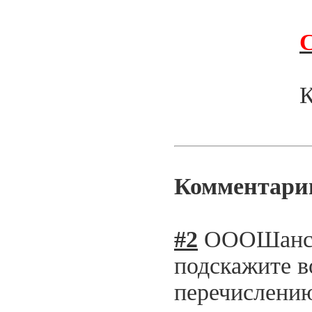
С
К
Комментари
#2
ОООШан
подскажите в
перечислению