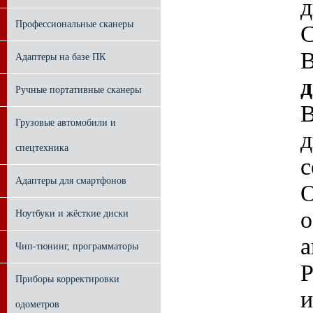
д
Профессиональные сканеры
C
В
Адаптеры на базе ПК
Ручные портативные сканеры
В
Грузовые автомобили и
д
спецтехника
с
Адаптеры для смартфонов
О
о
Ноутбуки и жёсткие диски
а
Чип-тюнинг, программаторы
P
Приборы корректировки
и
одометров