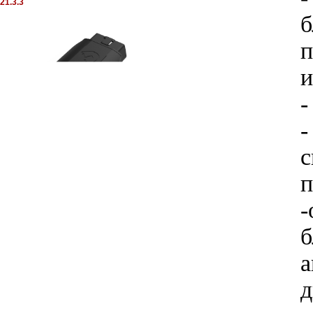
21.3.3
б
п
и
-
-
с
п
-
б
а
д