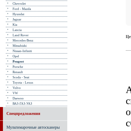
Chevrolet
Ford - Mazda
Hyundai
Jaguar
Kia
Lancia
Land Rover
Це
Mercedes-Benz
Mitsubishi
Nissan-Infiniti
Opel
Peugeot
Porsche
Renault
Scoda - Seat
Toyota - Lexus
А
Volvo
VW
с
Daewoo
ВАЗ-ГАЗ-УАЗ
о
Спецпредложения
с
Мультимарочные автосканеры