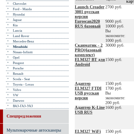
кар
Chevrolet
Launch Creader
2700 руб.
Ford - Mazda
3001 русская
Hyundai
версия
Jaguar
Euroscan2020
9000 руб.
Kia
RUS базовый
10000 руб.
Lancia
Вы
экономите:
Land Rover
1000 руб.
Mercedes-Benz
Сканматик - 2
30000 руб.
Mitsubishi
PRO(базовый
Nissan-Infiniti
комплект)
Opel
ELM327 BT для
1500 руб.
Peugeot
Android
Porsche
Renault
Scoda - Seat
Адаптер
1500 руб.
Toyota - Lexus
ELM327 FTDI
1700 руб.
Volvo
USB русская
Вы
VW
версия
экономите:
Daewoo
200 руб.
ВАЗ-ГАЗ-УАЗ
Адаптер K-Line
1600 руб.
USB RUS
Спецпредложения
Мультимарочные автосканеры
ELM327 WiFi
1500 руб.