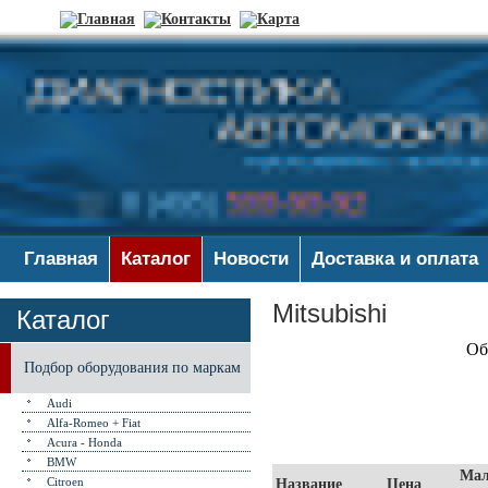
Главная
Каталог
Новости
Доставка и оплата
Mitsubishi
Каталог
Об
Подбор оборудования по маркам
Audi
Alfa-Romeo + Fiat
Acura - Honda
BMW
Мал
Citroen
Название
Цена