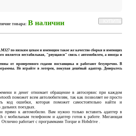
В наличии
личие товара:
ELM327 по низким ценам и имеющим такое же качество сборки и имеющих
го является нестабильная,
"рвущаяся"
связь c автомобилем, а иногда и
енны от проверенного годами поставщика и работают безупречно. В
раммы. Не играйте в лотереи, покупая дешёвый адаптер. Доверьтесь
ремени и денег отнимает обращение в автосервис при каждом
tooth поможет всем автолюбителям, так как позволяет не просто
ть код ошибки, которая поможет самостоятельно найти и
в дальних поездках.
 прямо к автомобилю. Вам нужно только вставить адаптер в
oth с мобильным телефоном и адаптер готов к работе. Мигающая
. Отлично работает с программами Torque и Hobdrive .