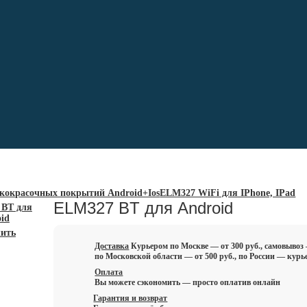
Доставка и оплата
Об адаптерах
О программах
кокрасочных покрытий Android+Ios
ELM327 WiFi для IPhone, IPad
ELM327 BT для Android
ить
Доставка
Курьером по Москве — от 300 руб., самовывоз
по Московской области — от 500 руб., по России — курь
Оплата
Вы можете сэкономить — просто оплатив онлайн
Гарантия и возврат