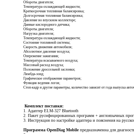
Обороты двигателя;
Температура охлаждающей жидкости;
Краткосрочная топливная балансировка;
Долгосрочная топливная балансировка;
Давление во впускном коллекторе;
Данные кислородного датчика;
Обороты двигателя;
Нагрузка двигателя;
Температура охлаждающей жидкости;
Состояние топливной системы;
Скорость движения автомобиля;
Абсолютное давление воздуха;
Опережение зажигания;
Температура всасываемого воздуха;
Массовый расход воздуха;
Положение дроссельной заслонки;
Лямбда-зонд;
Графическое отображение параметров;
Функция ведения логов;
Стоп-кадр и другие параметры, количество зависит от года выпуска ав
Комплект поставки:
1. Адаптер ELM-327 Bluetooth
2. Пакет русифицированных программ + англоязычных прог
3. Инструкция по настройке адаптера и пояснения на русско
Программа OpenDiag Mobile
предназначенна для диагнос