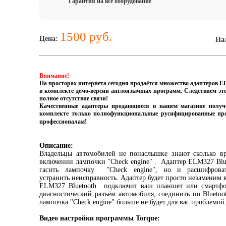
Гарантия на всё оборудование
1500 руб.
Цена:
На
Внимание!
На просторах интернета сегодня продаётся множество адаптеров 
в комплекте демо-версии англоязычных программ. Следствием это
полное отсутствие связи!
Качественные адаптеры продающиеся в нашем магазине получ
комплекте только полнофункциональные русифицированные прог
профессионалам!
Описание:
Владельцы автомобилей не понаслышке знают сколько в
включении лампочки "Check engine" . Адаптер ELM327 Blue
гасить лампочку "Check engine", но и расшифрова
устранить неисправность. Адаптер будет просто незаменим 
ELM327 Bluetooth подключит ваш планшет или смартфон
диагностический разъём автомобиля, соединить по Blueto
лампочка "Check engine" больше не будет для вас проблемой
Видео настройки программы Torque: