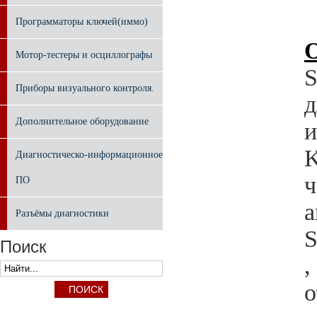
Программаторы ключей(иммо)
Мотор-тестеры и осциллографы
S
Приборы визуального контроля.
д
Дополнительное оборудование
и
K
Диагностическо-информационное
ч
ПО
а
Разъёмы диагностики
S
Поиск
,
о