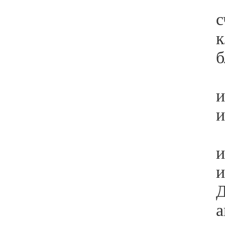
*
с
к
б
*
и
и
*
и
и
Д
а