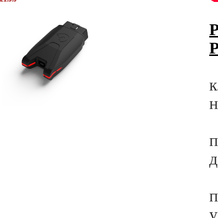
P
*
к
н
*
п
д
*
п
у