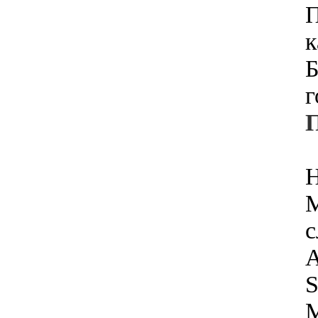
П
к
Б
г
Н
M
с
А
S
M