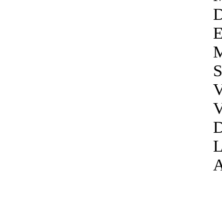
D
Е
M
S
V
V
D
L
А