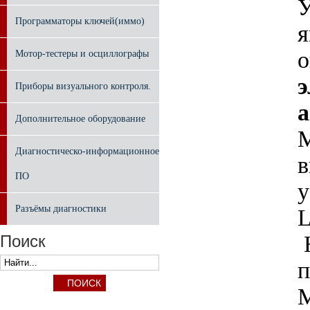
У
Программаторы ключей(иммо)
я
Мотор-тестеры и осциллографы
э
Приборы визуального контроля.
Дополнительное оборудование
M
Диагностическо-информационное
в
ПО
у
Разъёмы диагностики
L
Н
Поиск
п
M