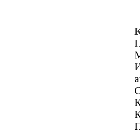
К
П
M
И
а
C
К
К
П