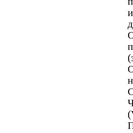
и
д
(
н
С
(
П