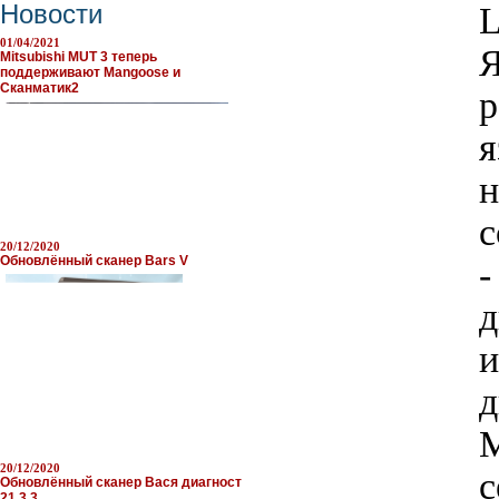
Новости
L
01/04/2021
Я
Mitsubishi MUT 3 теперь
поддерживают Mangoose и
Сканматик2
р
я
н
с
20/12/2020
Обновлённый сканер Bars V
-
д
и
д
M
20/12/2020
с
Обновлённый сканер Вася диагност
21.3.3