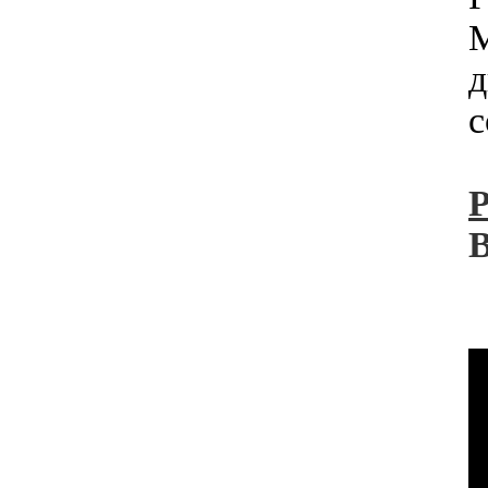
M
д
с
Р
В