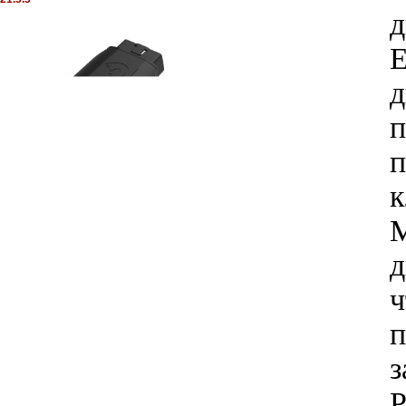
д
Е
д
п
п
к
M
д
ч
п
з
Р