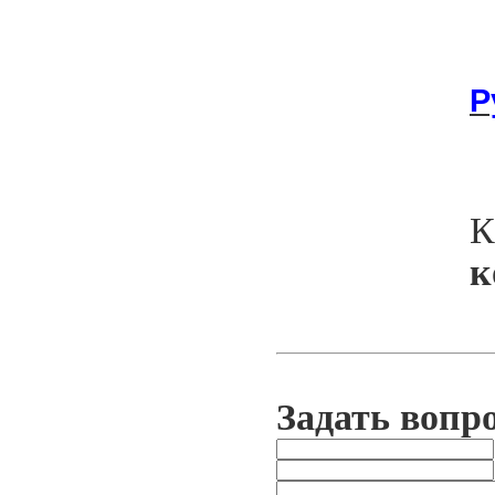
Р
К
к
Задать вопр