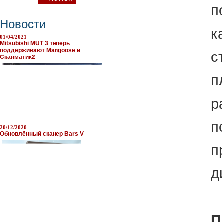
п
Новости
к
01/04/2021
Mitsubishi MUT 3 теперь
поддерживают Mangoose и
с
Сканматик2
п
р
п
20/12/2020
Обновлённый сканер Bars V
п
д
П