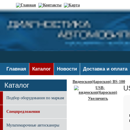
Главная
Каталог
Новости
Доставка и оплата
Видеоскоп(бароскоп) BS-100
Каталог
U
Подбор оборудования по маркам
Увеличить
Спецпредложения
Мультимарочные автосканеры