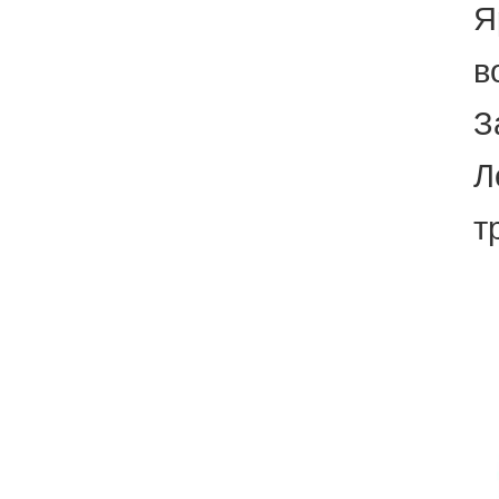
Я
в
З
Л
т