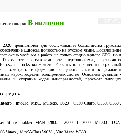
В наличии
личие товара:
s 2020 предназначен для обслуживания большинства грузовых
беспечение Euroscan полностью на русском языке. Подключение
лает очень удобным в работе не только стационарного СТО, но и
 Trucks поставляется в комплекте с перходниками для различных
uroscan Trucks вы можете сбросить или изменить сервисный
ие, посмотреть информацию о работе систем в реальном
зных марок, моделей, электронных систем. Основные функции -
вание и стирание кодов неисправностей, просмотр текущих
х средств:
Integro , Intouro, MBC, Multego, O520 , O530 Citaro, O550, O560 ,
ker, Stralis Trakker; MAN F2000 , L2000 , LE2000 , M2000 , TGA,
06 Vaneo , Vito/V-Class W638 , Vito/Viano W639