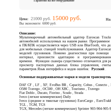
Гарантия на всё оборудование
15000 руб.
21000 руб.
Цена:
На
Вы экономите: 6000 руб.
Описание:
Мультимарочный автомобильный адаптер Euroscan Truck
автомобилей используемых на нашем рынке. Программное о
к ПК/КПК осуществляется через USB или BlueTooth, что де
для мобильных станций техобслуживания. Адаптер Euroscan
моделей грузовиков. Помимо диагностики при помощи E
интервал, произвести адаптацию и программирован
времени. Функции сканера существенно отличаются для ра
просмотр паспортных данных блока управления, считы
параметров.Язык интерфейса и кодов ошибок:
Русский
.
Основные поддерживаемые марки и модели транспортны
DAF CF , LF , XF; EvoBus BR , Capacity, Cobus , Conecto , 
O580 Travego , OC500 , OH XBC , Tourismo , Travego
Fiat Doblo , Ducato, Fiorino , Scudo , Strada
Iveco (легкие коммерческие) Daily
Iveco (средние и тяжелые грузовики) EuroCargo , EuroTrak
TGL , TGM, TGS
TGX; Mercedes (легкие коммерческие) Sprinter 903-904-905-9