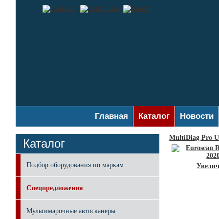
Главная
Каталог
Новости
MultiDiag Pro U
Каталог
Подбор оборудования по маркам
Увелич
Спецпредложения
Мультимарочные автосканеры