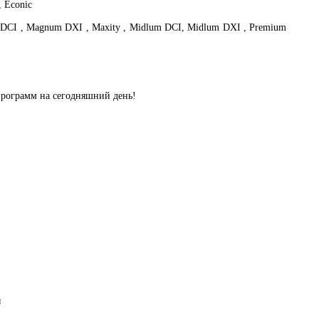
, Econic
 DCI , Magnum DXI , Maxity , Midlum DCI, Midlum DXI , Premium
программ на сегодняшний день!
ы