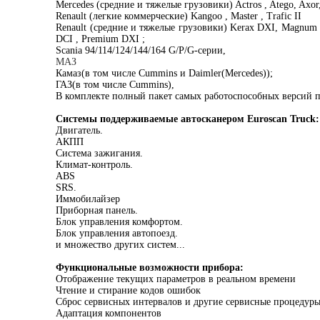
Mercedes (средние и тяжелые грузовики) Actros , Atego, Axor
Renault (легкие коммерческие) Kangoo , Master , Trafic II
Renault (средние и тяжелые грузовики) Kerax DXI, Magnum
DCI , Premium DXI ;
Scania 94/114/124/144/164 G/P/G-серии,
МАЗ
Камаз(в том числе Cummins и Daimler(Mercedes));
ГАЗ(в том числе Cummins),
В комплекте полный пакет самых работоспособных версий 
Системы поддерживаемые автосканером Euroscan Truck:
Двигатель.
АКПП
Система зажигания.
Климат-контроль.
ABS
SRS.
Иммобилайзер
Приборная панель.
Блок управления комфортом.
Блок управления автопоезд.
и множество других систем...
Функциональные возможности прибора:
Отображение текущих параметров в реальном времени
Чтение и стирание кодов ошибок
Сброс сервисных интервалов и другие сервисные процедур
Адаптация компонентов